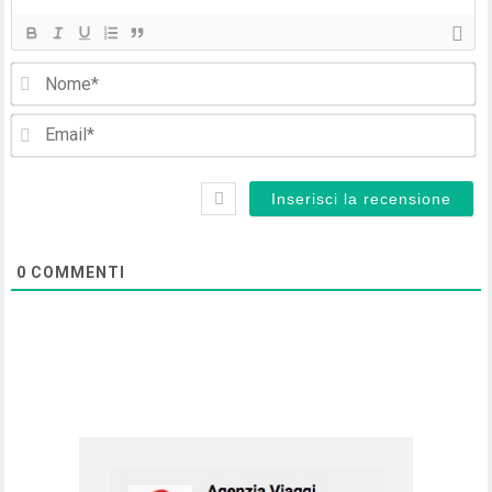
No
Em
0
COMMENTI