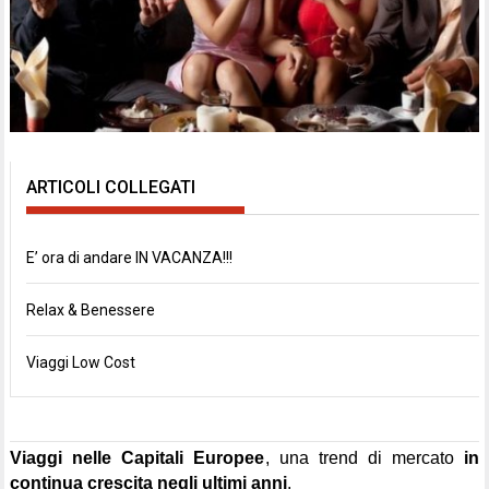
ARTICOLI COLLEGATI
E’ ora di andare IN VACANZA!!!
Relax & Benessere
Viaggi Low Cost
Viaggi nelle Capitali Europee
, una trend di mercato
in
N
V
V
continua crescita negli ultimi anni
.