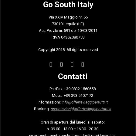
Go South Italy
Via XXIV Maggio nr. 66
73010 Lequile (LE)
Aut. Prov.le nr. 591 del 10/03/2011
P.IVA 04362080758
Copyright 2018. All rights reserved
Contatti
Ph./Fax: +39 0832 1560658
Mob.: +39 393 5107172
Informazioni:
info@offerteviaggipertutti.it
Booking:
prenotazioni@offerteviaggipertutti.it
Orari di apertura dal lunedì al sabato:
h. 09.00 - 13.00 e 16.30 - 20.30
su appuntamento anche fuori dagli orari lavorativi.