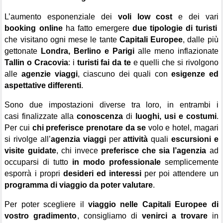
a
L
d
C
G
L’aumento esponenziale dei
voli low cost
e dei vari
booking online
ha fatto emergere
due tipologie di turisti
che visitano ogni mese le tante
Capitali Europee
, dalle più
gettonate
Londra, Berlino e Parigi
alle meno inflazionate
Tallin o Cracovia
: i
turisti fai da te
e quelli che si rivolgono
alle
agenzie viaggi
, ciascuno dei quali con
esigenze ed
aspettative differenti
.
Sono due impostazioni diverse tra loro, in entrambi i
casi finalizzate alla
conoscenza
di
luoghi, usi e costumi
.
Per cui
chi preferisce prenotare da se
volo e hotel, magari
si rivolge all’
agenzia viaggi
per
attività
quali
escursioni e
visite guidate
, chi invece
preferisce che sia l’agenzia
ad
occuparsi di tutto
in modo professionale
semplicemente
esporrà i propri
desideri ed interessi
per poi attendere un
programma di viaggio da poter valutare
.
Per poter scegliere il
viaggio nelle Capitali Europee
di
vostro gradimento
, consigliamo di
venirci a trovare
in